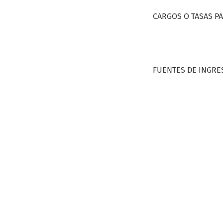
CARGOS O TASAS P
FUENTES DE INGRE
Open Journal Systems
Idioma
English
Español (España)